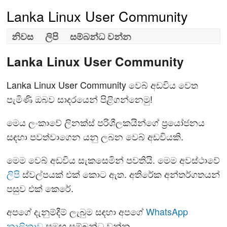
Lanka Linux User Community
නිවස
ලිපි
සම්බන්ධ වන්න
Lanka Linux User Community
Lanka Linux User Community වෙබ් අඩවිය වෙත
පැමිණි ඔබව සාදරයෙන් පිළිගන්නෙමු!
මෙය ලංකාවේ ලිනක්ස් පරිශීලකයින්ගේ ප්‍රයෝජනය
සඳහා පවත්වාගෙන යනු ලබන වෙබ් අඩවියකි.
මෙම වෙබ් අඩවිය සැකසෙමින් පවතියි. මෙම අවස්ථාවේ
ලිපි
ස්වල්පයක් එක් කොට ඇත. අතිරේක අන්තර්ගතයන්
පසුව එක් කෙරේ.
අපගේ දැනුම්දීම් ලැබුම සඳහා අපගේ
WhatsApp
නාලිකාව
සමඟ සම්බන්ධ වන්න.